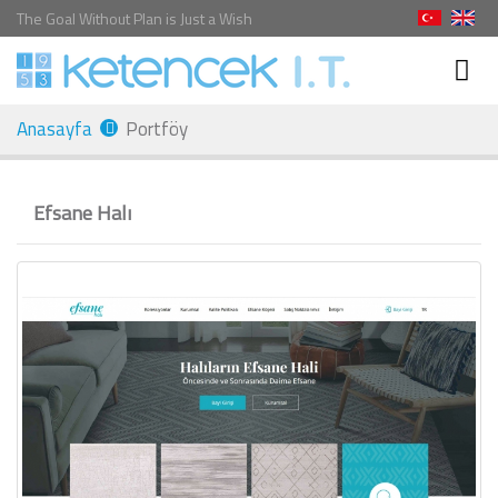
The Goal Without Plan is Just a Wish
Anasayfa
Portföy
Efsane Halı