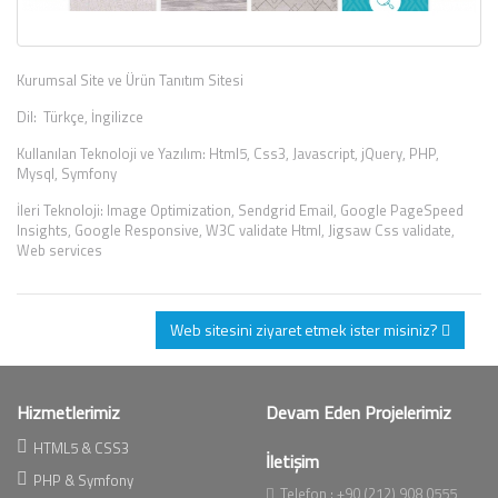
Kurumsal Site ve Ürün Tanıtım Sitesi
Dil: Türkçe, İngilizce
Kullanılan Teknoloji ve Yazılım: Html5, Css3, Javascript, jQuery, PHP,
Mysql, Symfony
İleri Teknoloji: Image Optimization, Sendgrid Email, Google PageSpeed
Insights, Google Responsive, W3C validate Html, Jigsaw Css validate,
Web services
Web sitesini ziyaret etmek ister misiniz?
Hizmetlerimiz
Devam Eden Projelerimiz
HTML5 & CSS3
İletişim
PHP & Symfony
Telefon :
+90 (212) 908 0555